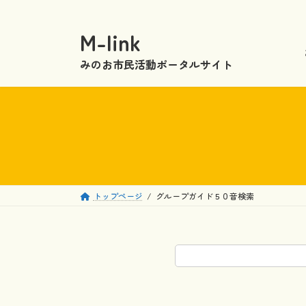
コ
ナ
ン
ビ
M-link
テ
ゲ
ン
ー
みのお市民活動ポータルサイト
ツ
シ
へ
ョ
ス
ン
キ
に
ッ
移
プ
動
トップページ
グループガイド５０音検索