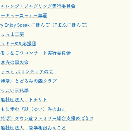
チャレンジ・ジャグリング実行委員会
トーキョーコーヒー箕面
ry Enjoy Speak にほんご（T.E.S.にほんご）
ちまちま工房
ッキー816 応援団
手をつなごうコンサート実行委員会
大宮寺の森の会
ちょっと ボランティアの会
（特活）とどろみの森クラブ
どっこい三味線
一般社団法人 トナリト
ともに歩む『結（ゆい）みのお』
（特活）ダウン症ファミリー総合支援めばえ21
一般社団法人 哲学相談おんころ