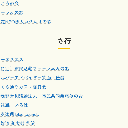
こころの会
コーラみのお
認定NPO法人コクレオの森
さ行
シーエスエス
（特活）市民活動フォーラムみのお
シルバーアドバイザー箕面・豊能
さくら通りカフェ委員会
特定非営利活動法人 市民共同発電みのお
三味線 いろは
奏楽団 blue sounds
舞流 和太鼓 希望