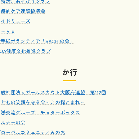
（特活）あそびりクラブ
医療的ケア連絡協議会
エイドミューズ
ａ～ｙｕ
手紙ボランティア「SACHIの会」
MOA健康文化推進クラブ
か行
一般社団法人ガールスカウト大阪府連盟 第112団
こどもの笑顔を守る会～この指とまれ～
国際交流グループ チャターボックス
カルナーの会
グローバルコミュニティみのお