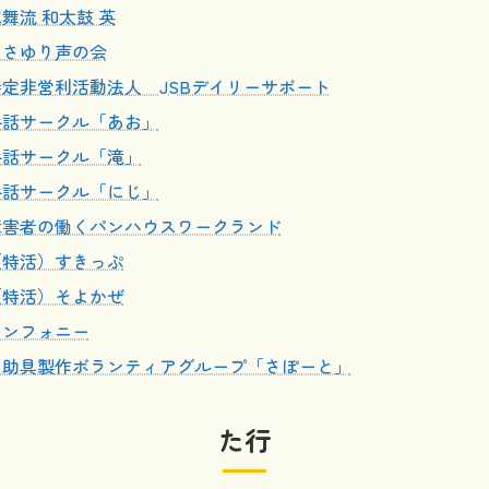
舞流 和太鼓 英
ささゆり声の会
特定非営利活動法人 JSBデイリーサポート
手話サークル「あお」
手話サークル「滝」
手話サークル「にじ」
障害者の働くパンハウスワークランド
（特活）すきっぷ
（特活）そよかぜ
シンフォニー
自助具製作ボランティアグループ「さぽーと」
た行