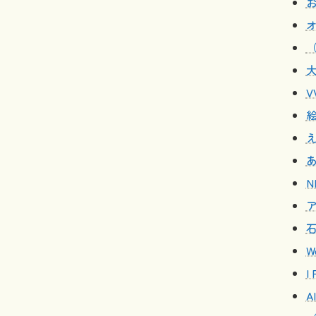
V
N
W
I
A