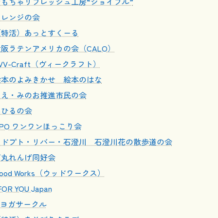
おもちゃリフレッシュ工房“ジョイフル”
オレンジの会
（特活）あっとすくーる
大阪ラテンアメリカの会（CALO）
VV-Craft（ヴィークラフト）
絵本のよみきかせ 絵本のはな
ええ・みのお推進市民の会
あひるの会
PO ワンワンほっこり会
アドプト・リバー・石澄川 石澄川花の散歩道の会
石丸れんげ同好会
ood Works（ウッドワークス）
 FOR YOU Japan
Iヨガサークル