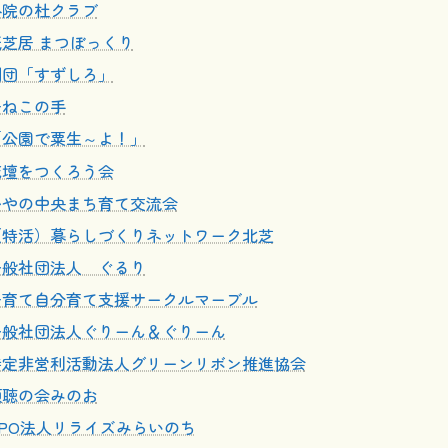
外院の杜クラブ
紙芝居 まつぼっくり
劇団「すずしろ」
子ねこの手
「公園で粟生～よ！」
花壇をつくろう会
かやの中央まち育て交流会
（特活）暮らしづくりネットワーク北芝
一般社団法人 ぐるり
子育て自分育て支援サークルマーブル
一般社団法人ぐりーん＆ぐりーん
特定非営利活動法人グリーンリボン推進協会
傾聴の会みのお
NPO法人リライズみらいのち