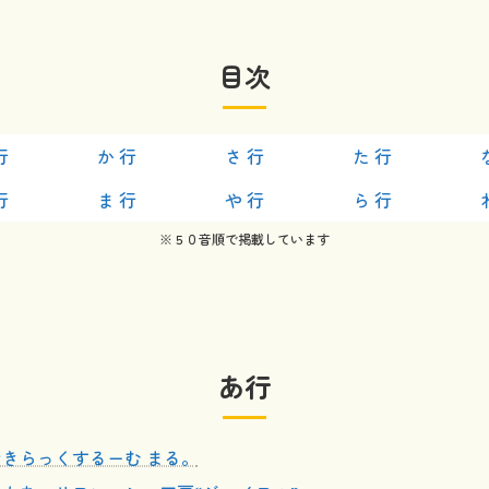
目次
行
か 行
さ 行
た 行
行
ま 行
や 行
ら 行
※５０音順で掲載しています
あ行
おきらっくするーむ まる。