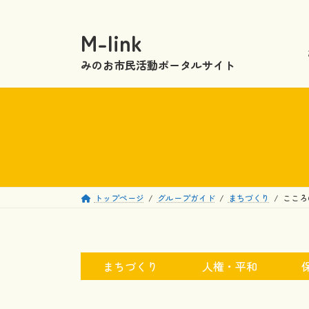
コ
ナ
ン
ビ
M-link
テ
ゲ
ン
ー
みのお市民活動ポータルサイト
ツ
シ
へ
ョ
ス
ン
キ
に
ッ
移
プ
動
トップページ
グループガイド
まちづくり
こころ
まちづくり
人権・平和