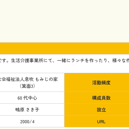
です。生活介護事業所にて、一緒にランチを作ったり、様々な
社会福祉法人息吹 もみじの家
活動頻度
（箕面3）
60 代中心
構成員数
鴫原 さき子
設立
2000/4
URL