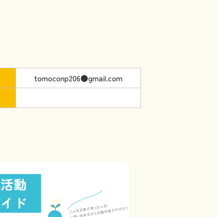
tomoconp206●gmail.com