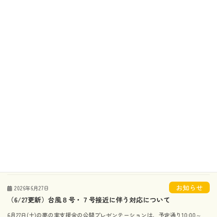
お知らせ
2026年7月16日
［イベント情報］スキルアップ講座「Instagram動画作成＆発信講
座」を掲載しました
⇒スキルアップ講座「Instagram動画作成＆発信講座」
お知らせ
2026年7月14日
［イベント情報］BAR BRIDGEを掲載しました
⇒BAR BRIDGE
お知らせ
2026年7月3日
［イベント情報］第23回まんどろ火祭り(2026)を掲載しました
⇒第23回まんどろ火祭り(2026)
お知らせ
2026年6月27日
（6/27更新）台風８号・７号接近に伴う対応について
6月27日(土)の夢の実支援金の公開プレゼンテーションは、予定通り10:00～