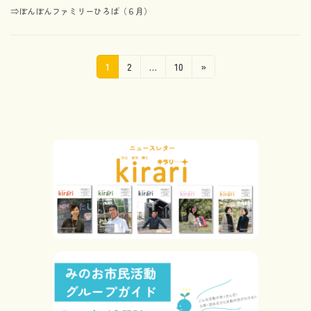
⇒ぽんぽんファミリーひろば（６月）
投
固
固
固
1
2
…
10
»
定
定
定
稿
ペ
ペ
ペ
の
ー
ー
ー
ジ
ジ
ジ
ペ
ー
ジ
送
り