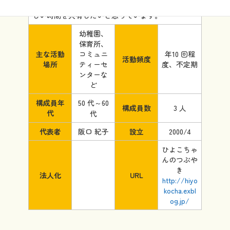
に出会っています。これからもパネルシアターで楽
しい時間を共有したいと思っています。
幼稚園、
保育所、
主な活動
コミュニ
年10 回程
活動頻度
場所
ティーセ
度、不定期
ンターな
ど
構成員年
50 代～60
構成員数
3 人
代
代
代表者
阪口 紀子
設立
2000/4
ひよこちゃ
んのつぶや
き
法人化
URL
http://hiyo
kocha.exbl
og.jp/