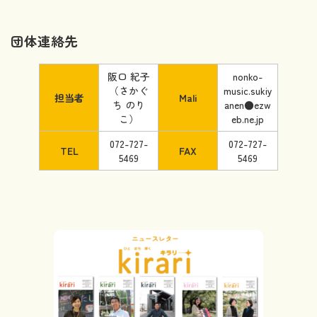
団体連絡先
阪口 紀子
nonko-
（さかぐ
music.sukiy
担当者
Mali
ち のり
anen●ezw
こ）
eb.ne.jp
072-727-
072-727-
TEL
FAX
5469
5469