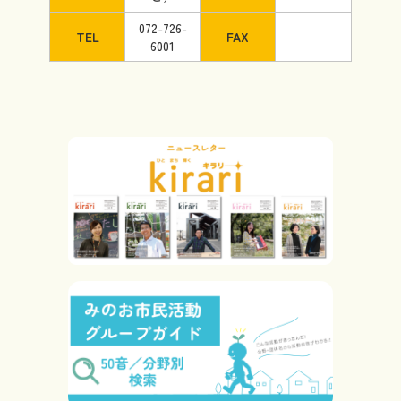
072-726-
TEL
FAX
6001