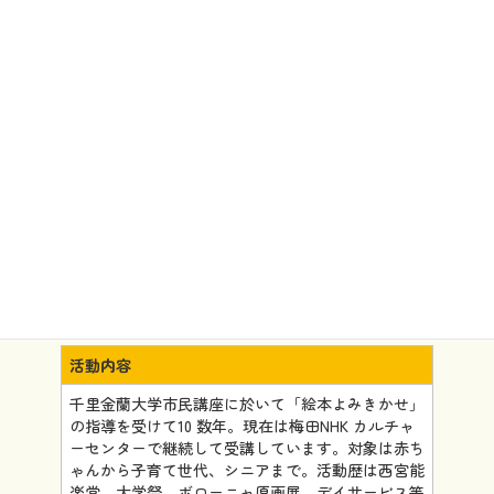
団体情報
活動内容
千里金蘭大学市民講座に於いて「絵本よみきかせ」
の指導を受けて10 数年。現在は梅田NHK カルチャ
ーセンターで継続して受講しています。対象は赤ち
ゃんから子育て世代、シニアまで。活動歴は西宮能
楽堂、大学祭、ボローニャ原画展、デイサービス等