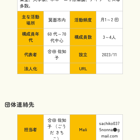
多数。
主な活動
月1～2 回
箕面市内
活動頻度
場所
構成員年
60 代～70
構成員数
3～4人
代
代中心
合田 佐知
代表者
設立
2023/11
子
法人化
URL
団体連絡先
合田 佐知
sachiko037
子 （ごう
担当者
Mali
5nonna●g
だ さち
mail.com
こ）