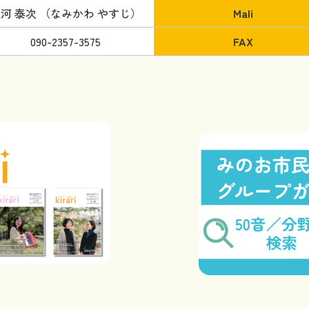
河 泰次 （なみかわ やすじ）
Mali
090-2357-3575
FAX