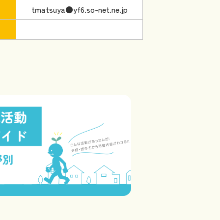
tmatsuya●yf6.so-net.ne.jp