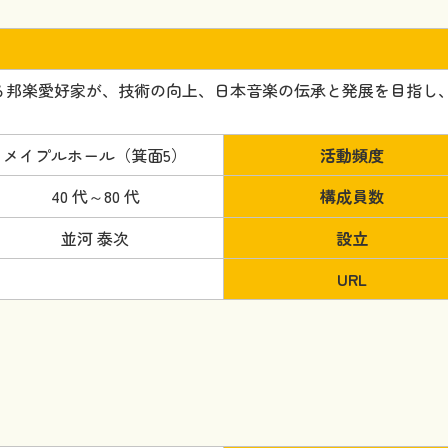
る邦楽愛好家が、技術の向上、日本音楽の伝承と発展を目指し
メイプルホール（箕面5）
活動頻度
40 代～80 代
構成員数
並河 泰次
設立
URL