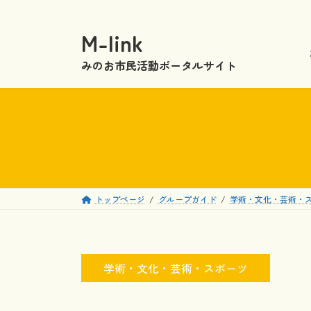
コ
ナ
ン
ビ
M-link
テ
ゲ
ン
ー
みのお市民活動ポータルサイト
ツ
シ
へ
ョ
ス
ン
キ
に
ッ
移
プ
動
トップページ
グループガイド
学術・文化・芸術・
学術・文化・芸術・スポーツ