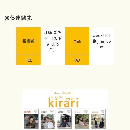
団体連絡先
江崎 まさ
c.box8805
子 （えざ
担当者
Mali
●gmail.co
き まさ
m
こ）
TEL
FAX