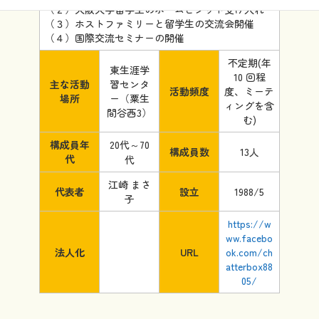
（２）大阪大学留学生のホームビジット受け入れ
（３）ホストファミリーと留学生の交流会開催
（４）国際交流セミナーの開催
不定期(年
東生涯学
10 回程
主な活動
習センタ
活動頻度
度、ミーテ
場所
ー（粟生
ィングを含
間谷西3）
む)
構成員年
20代～70
構成員数
13人
代
代
江崎 まさ
代表者
設立
1988/5
子
https://w
ww.facebo
法人化
URL
ok.com/ch
atterbox88
05/