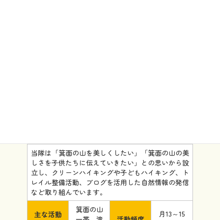
団体情報
活動内容
当隊は「箕面の山を美しくしたい」「箕面の山の美
しさを子供たちに伝えていきたい」との思いから設
立し、クリーンハイキングや子どもハイキング、ト
レイル整備活動、ブログを活用した自然情報の発信
など取り組んでいます。
箕面の山
月13～15
主な活動
一帯、滝
活動頻度