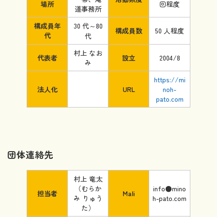
場所
回程度
道事務所
構成員年
30 代～80
構成員数
50 人程度
代
代
村上 なお
代表者
設立
2004/8
み
https://mi
法人化
URL
noh-
pato.com
団体連絡先
村上 竜太
（むらか
info●mino
担当者
Mali
み りゅう
h-pato.com
た）