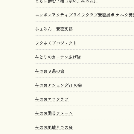
ともに歩む『結（ゆい）みのお』
ニッポンアクティブライフクラブ箕面拠点 ナルク箕
ふぇみん 箕面支部
フクふくプロジェクト
みどりのカーテン広げ隊
みのお９条の会
みのおアジェンダ21 の会
みのおエコクラブ
みのお園芸ファーム
みのお地域ネコの会