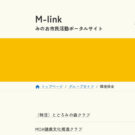
コ
ナ
ン
ビ
M-link
テ
ゲ
ン
ー
みのお市民活動ポータルサイト
ツ
シ
へ
ョ
ス
ン
キ
に
ッ
移
プ
動
トップページ
グループガイド
環境保全
（特活）とどろみの森クラブ
MOA健康文化推進クラブ