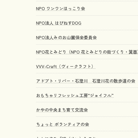
NPO ワンワンほっこり会
NPO法人 はぴねすDOG
NPO法人みのお山麓保全委員会
NPO花とみどり（NPO 花とみどりの街づくり・箕面
VVV-Craft（ヴィークラフト）
アドプト・リバー・石澄川 石澄川花の散歩道の会
おもちゃリフレッシュ工房“ジョイフル”
かやの中央まち育て交流会
ちょっと ボランティアの会