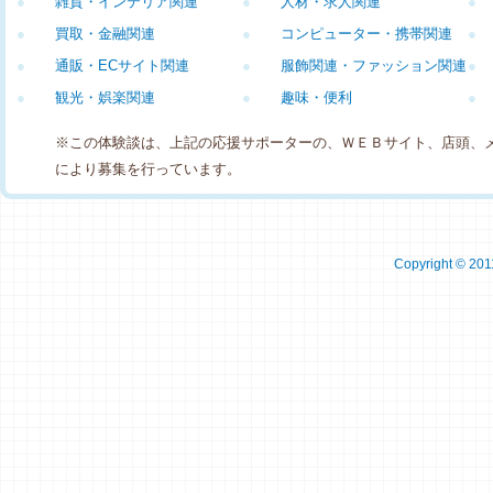
●
雑貨・インテリア関連
●
人材・求人関連
●
●
買取・金融関連
●
コンピューター・携帯関連
●
●
通販・ECサイト関連
●
服飾関連・ファッション関連
●
●
観光・娯楽関連
●
趣味・便利
●
※この体験談は、上記の応援サポーターの、ＷＥＢサイト、店頭、
により募集を行っています。
Copyright © 2011