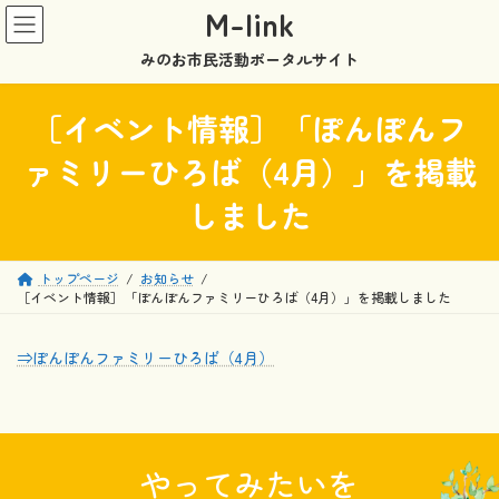
コ
ナ
M-link
ン
ビ
テ
ゲ
みのお市民活動ポータルサイト
ン
ー
ツ
シ
［イベント情報］「ぽんぽんフ
へ
ョ
ス
ン
ァミリーひろば（4月）」を掲載
キ
に
ッ
移
しました
プ
動
トップページ
お知らせ
［イベント情報］「ぽんぽんファミリーひろば（4月）」を掲載しました
⇒ぽんぽんファミリーひろば（4月）
やってみたいを