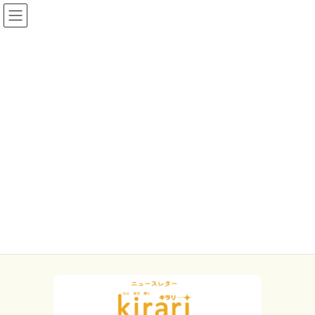
コ
ナ
M-link
ン
ビ
テ
ゲ
みのお市民活動ポータルサイト
ン
ー
ツ
シ
へ
ョ
グループガイド
ス
ン
キ
に
ッ
移
プ
動
トップページ
グループガイド
わ行
「ワッハッハ」クラブ