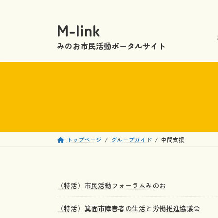
コ
ナ
ン
ビ
M-link
テ
ゲ
ン
ー
みのお市民活動ポータルサイト
ツ
シ
へ
ョ
ス
ン
キ
に
ッ
移
プ
動
トップページ
グループガイド
中間支援
（特活）市民活動フォーラムみのお
（特活）箕面市障害者の生活と労働推進協議会