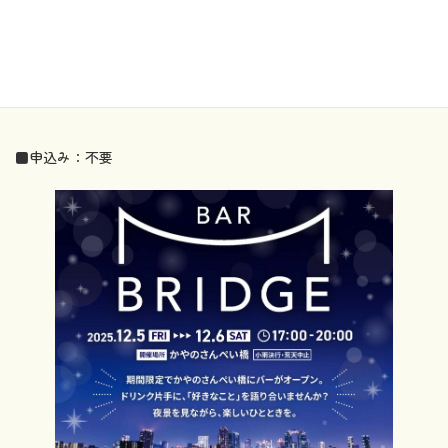
◇12月6日 (土)
booth 1 : ミライの教育を語るBar ※18:00～
booth 2 : 街かどライブを語るBar ※18:00～
booth 3 : 自由に語り合いBar
■申込み：不要