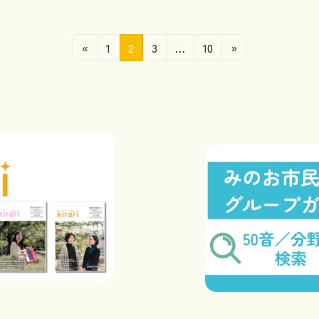
固
固
固
固
«
1
2
3
…
10
»
定
定
定
定
ペ
ペ
ペ
ペ
ー
ー
ー
ー
ジ
ジ
ジ
ジ