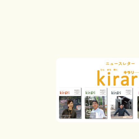
投
稿
の
ペ
ー
ジ
送
り